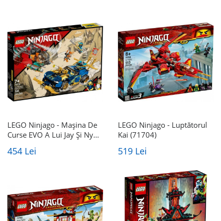
LEGO Ninjago - Mașina De
LEGO Ninjago - Luptătorul
Curse EVO A Lui Jay Și Nya
Kai (71704)
(71776)
454 Lei
519 Lei