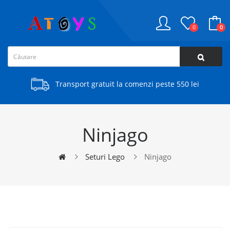
0
0
Transport gratuit la comenzi peste 550 lei
Ninjago
Seturi Lego
Ninjago