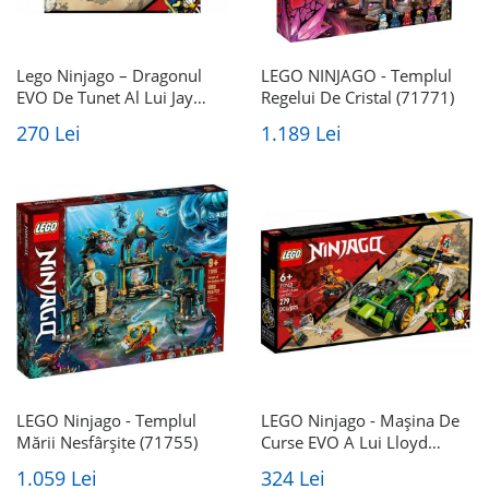
Lego Ninjago – Dragonul
LEGO NINJAGO - Templul
EVO De Tunet Al Lui Jay
Regelui De Cristal (71771)
(71760)
270 Lei
1.189 Lei
LEGO Ninjago - Templul
LEGO Ninjago - Mașina De
Mării Nesfârșite (71755)
Curse EVO A Lui Lloyd
(71763)
1.059 Lei
324 Lei