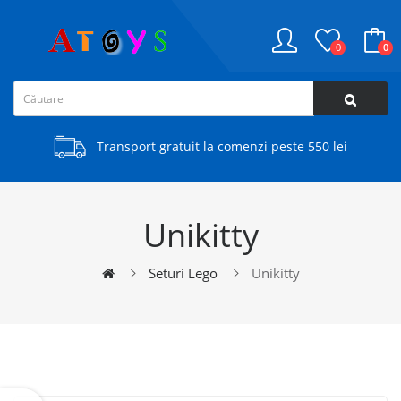
0
0
Transport gratuit la comenzi peste 550 lei
Unikitty
Seturi Lego
Unikitty