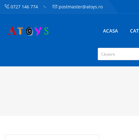
0727 146 774
postmaster@atoys.ro
ACASA
CAT