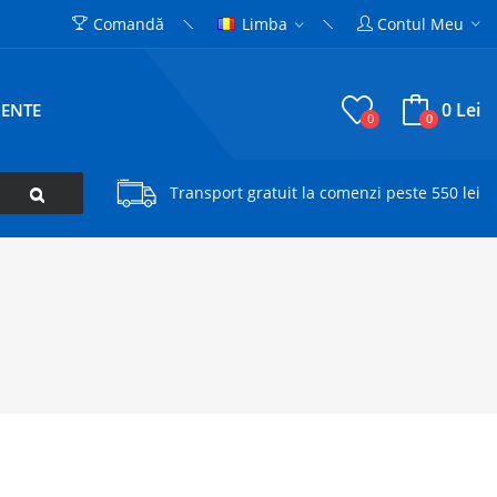
Comandă
Limba
Contul Meu
0 Lei
CENTE
0
0
Transport gratuit la comenzi peste 550 lei