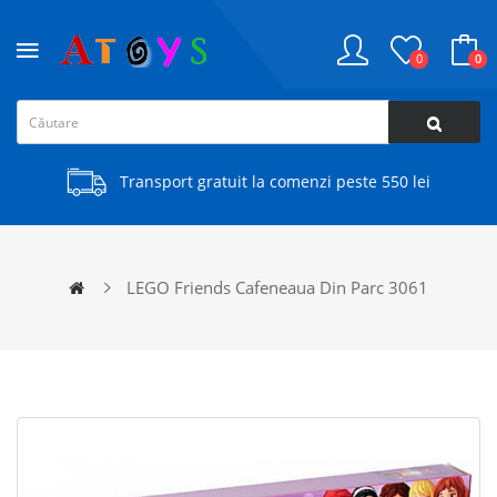
0
0
Transport gratuit la comenzi peste 550 lei
LEGO Friends Cafeneaua Din Parc 3061