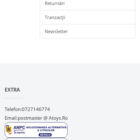
Returnări
Tranzacții
Newsletter
EXTRA
Telefon:0727146774
Email:postmaster @ Atoys.ro