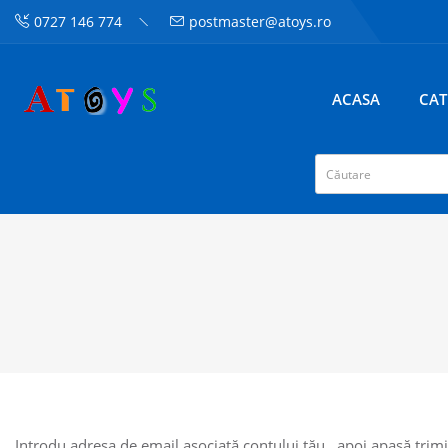
0727 146 774
postmaster@atoys.ro
ACASA
CAT
Introdu adresa de email asociată contului tău , apoi apasă trimi