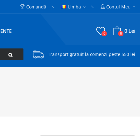
Comandă
Limba
Contul Meu
0 Lei
CENTE
0
0
Transport gratuit la comenzi peste 550 lei